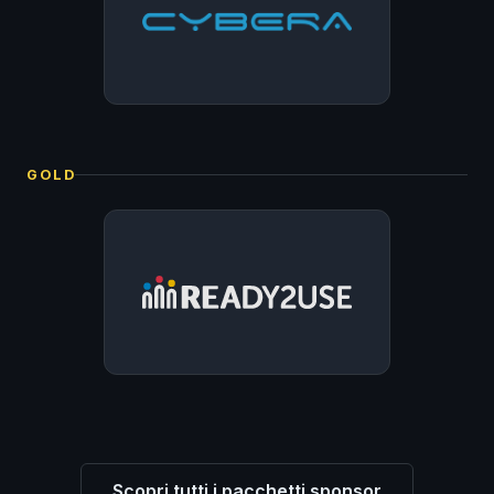
GOLD
✧
✧
✦
Scopri tutti i pacchetti sponsor