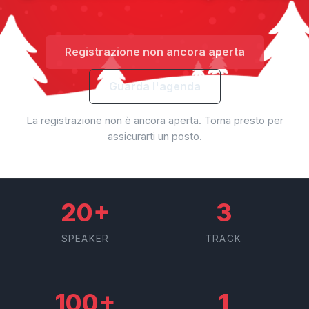
Registrazione non ancora aperta
Guarda l'agenda
La registrazione non è ancora aperta. Torna presto per
assicurarti un posto.
✧
✦
✧
20+
3
SPEAKER
TRACK
100+
1