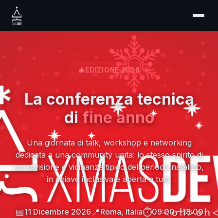
🎄
EDIZIONE 2026
La conferenza tecnica
di
fine anno
Una giornata di talk, workshop e networking
dedicata a una community unita: lo stesso spirito di
condivisione e vicinanza tipico del periodo natalizio,
in chiave inclusiva e aperta a tutti.
📅
📍
⏱
11 Dicembre 2026
Roma, Italia
09:00 – 18:00